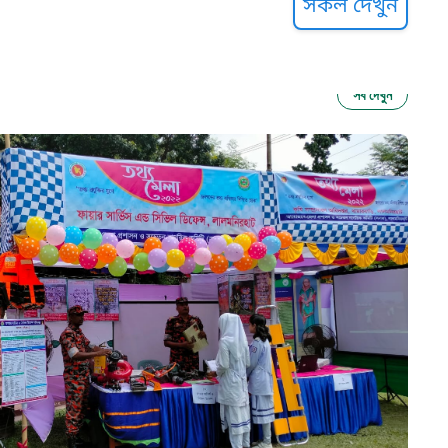
সকল দেখুন
সব দেখুন
ু নির্যাতন প্রতিরোধ
আগাম বার্তা
২২
 সেবা