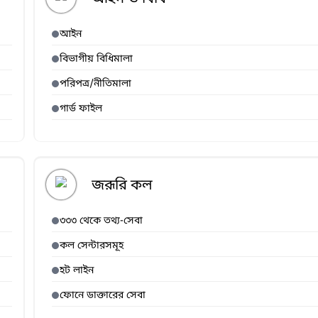
আইন
বিভাগীয় বিধিমালা
পরিপত্র/নীতিমালা
গার্ড ফাইল
জরূরি কল
৩৩৩ থেকে তথ্য-সেবা
কল সেন্টারসমূহ
হট লাইন
ফোনে ডাক্তারের সেবা