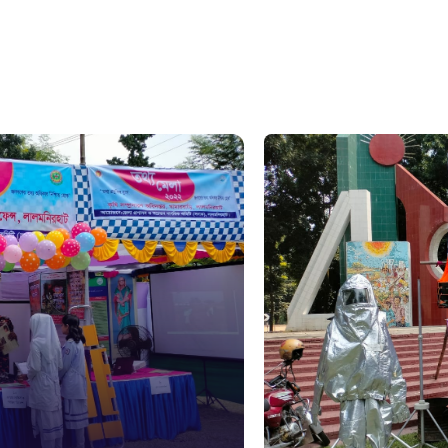
১০৯
নারী ও শিশ
১০৬
দুদক
১০২
দুর্যোগের 
১৬১
স্মার্ট ভূমি