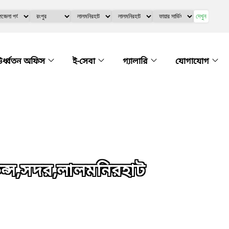
দেখুন
র্ধ্বতন অফিস
ই-সেবা
গ্যালারি
যোগাযোগ
েন্স,সদর,লালমনিরহাট