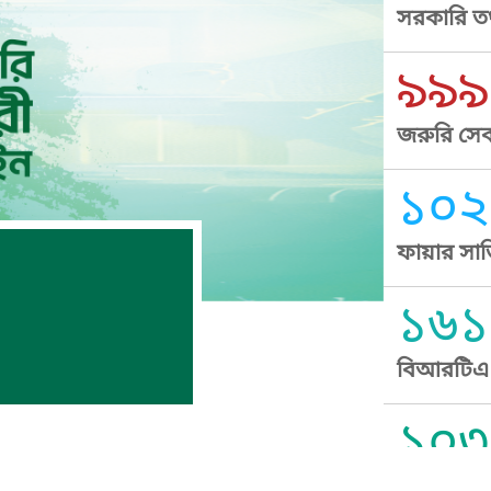
সরকারি তথ
৯৯৯
জরুরি সেব
১০২
ফায়ার সার
১৬১
বিআরটিএ স
১০৩
সুপ্রীম কোর