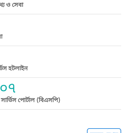
্য ও সেবা
া
্ভিস হটলাইন
০৭
ার্ভিস পোর্টাল (বিএসপি)
্ট হেল্পলাইন