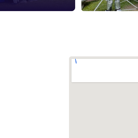
১০৯
শিশু সহায
১৬১
বাংলাদেশ ক
০১৯
মাদকদ্রব্য 
১৬১
জরুরী অভ্