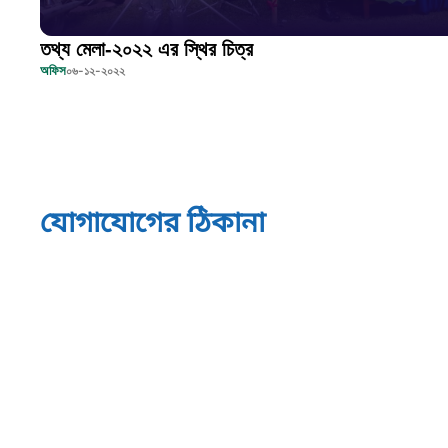
তথ্য মেলা-২০২২ এর স্থির চিত্র
অফিস
০৬-১২-২০২২
যোগাযোগের ঠিকানা