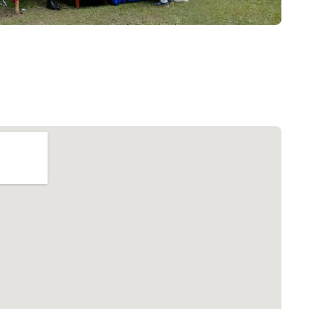
৮
়তা লাইন
০৯
র্মচারী কল্যাণ বোর্ড হটলাইন
০৮৮৮৮৮৮৮
নিয়ন্ত্রণ হটলাইন
১৩
যন্তরীণ নৌ-পরিবহন হটলাইন