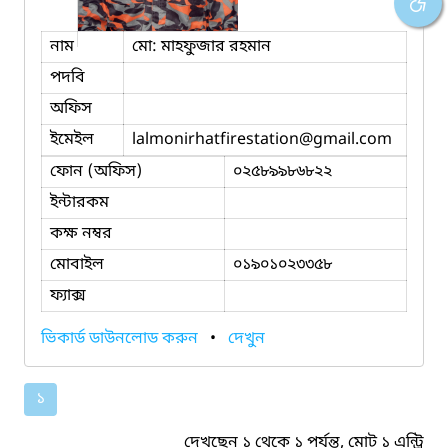
নাম
মো: মাহফুজার রহমান
পদবি
অফিস
ইমেইল
lalmonirhatfirestation
@gmail.com
ফোন (অফিস)
০২৫৮৯৯৮৬৮২২
ইন্টারকম
কক্ষ নম্বর
মোবাইল
০১৯০১০২৩৩৫৮
ফ্যাক্স
ভিকার্ড ডাউনলোড করুন
•
দেখুন
১
দেখছেন ১ থেকে ১ পর্যন্ত, মোট ১ এন্ট্রি