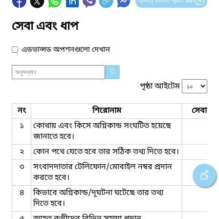
আপনার মতামত প্রদান করুন
সেবা এবং ধাপ
এডভান্সড অপশনগুলো দেখান
পৃষ্ঠা আইটেম
নং
শিরোনাম
সেবার ধ
১
কোথায় এবং কিসে অগ্নিকান্ড সংঘটিত হয়েছে
জানাতে হবে।
২
কোন পথে যেতে হবে তার সঠিক তথ্য দিতে হবে।
৩
সংবাদদাতার টেলিফোন/মোবাইল নম্বর প্রদান
করতে হবে।
৪
কিভাবে অগ্নিকান্ড/দূঘটনা ঘটেছে তার তথ্য
দিতে হবে।
৫
আহত রুগীদের বিভিন্ সহায়া প্রদান